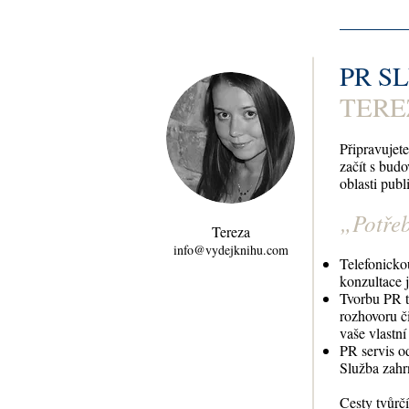
PR S
TERE
Připravujet
začít s bud
oblasti publ
„Potřeb
Tereza
info@vydejknihu.com
Telefonicko
konzultace 
Tvorbu PR t
rozhovoru či
vaše vlastn
PR servis o
Služba zahr
Cesty tvůrč