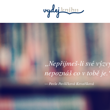
„
Nepřijmeš-li své výzv
nepoznáš co v tobě je.
— Pavla Pavlíčková Kovaříková