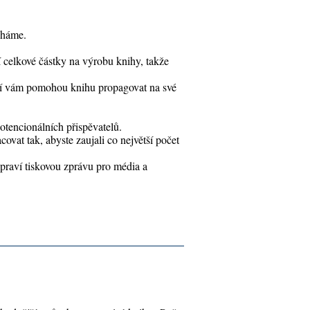
cháme.
í celkové částky na výrobu knihy, takže
teří vám pomohou knihu propagovat na své
tencionálních přispěvatelů.
at tak, abyste zaujali co největší počet
ipraví tiskovou zprávu pro média a