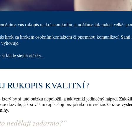
eměníme váš rukopis na krásnou knihu, a uděláme tak radost velké spou
s krok za krokem osobním kontaktem či písemnou komunikací. Sami si
 vyhovuje.
si klade stejné otázky...
ŮJ RUKOPIS KVALITNÍ?
 který by si tuto otázku nepoložil, a tak vznikl jedinečný nápad. Založi
e se dozvíte, jak si váš rukopis stojí bez jakékoli investice. Což ve výs
nihy.
 to nedělají zadarmo?
“