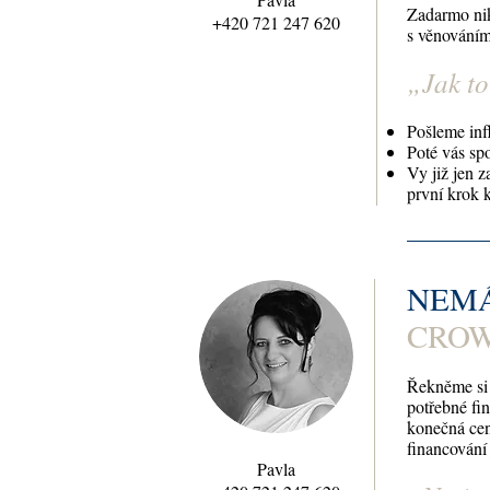
Zadarmo nik
+420 721 247 620
s věnováním
„
Jak t
Pošleme inf
Poté vás spo
Vy již jen 
první krok k
NEMÁ
CRO
Řekněme si t
potřebné fi
konečná cen
financování
Pavla