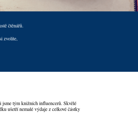
stě čtěnářů.
 zvolíte,
li jsme tým knižních influencerů. Skvělé
ledku ušetří nemalé výdaje z celkové částky