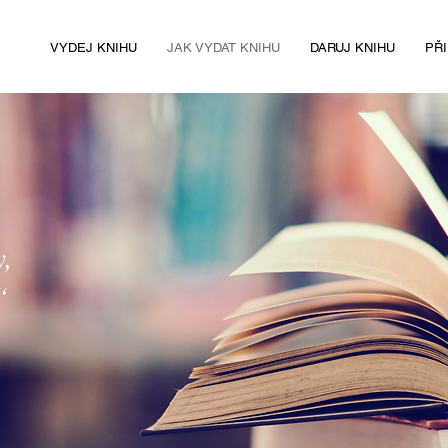
VYDEJ KNIHU
JAK VYDAT KNIHU
DARUJ KNIHU
PŘ
y,
“