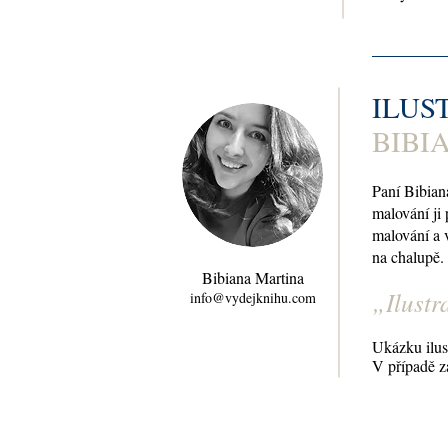
ILUS
BIBI
Paní Bibian
malování ji 
malování a 
na chalupě.
Bibiana Martina
„Ilustr
info@vydejknihu.com
Ukázku ilus
V případě z