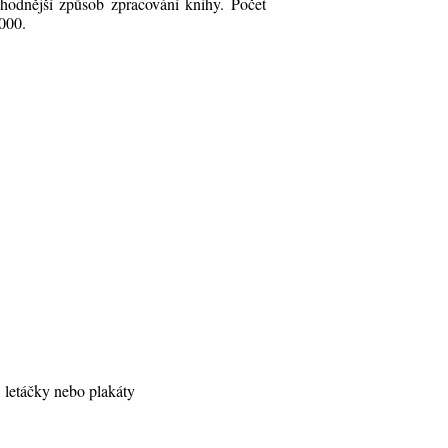
hodnější způsob zpracování knihy. Počet
.000.
, letáčky nebo plakáty