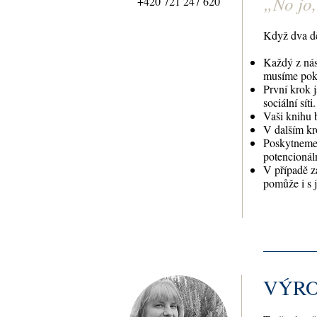
„
No jo,
+420 721 247 620
Když dva dě
Každý z nás 
musíme pokr
První krok 
sociální síti.
Vaši knihu 
V dalším kr
Poskytneme 
potencionál
V případě z
pomůže i s 
VÝRO