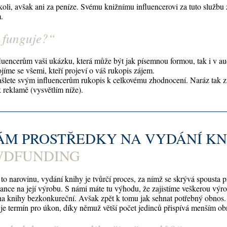
oli, avšak ani za peníze. Svému knižnímu influencerovi za tuto službu z
.
o funguje?
“
luencerům vaši ukázku, která může být jak písemnou formou, tak i v a
jíme se všemi, kteří projeví o váš rukopis zájem.
zašlete svým influencerům rukopis k celkovému zhodnocení. Naráz tak zí
 reklamě (vysvětlím níže).
M PROSTŘEDKY NA VYDÁNÍ KN
WDFUNDING
o narovinu, vydání knihy je tvůrčí proces, za nímž se skrývá spousta práce
nance na její výrobu. S námi máte tu výhodu, že zajistíme veškerou výr
a knihy bezkonkureční. Avšak zpět k tomu jak sehnat potřebný obnos
 je termín pro úkon, díky němuž větší počet jedinců přispívá menším ob