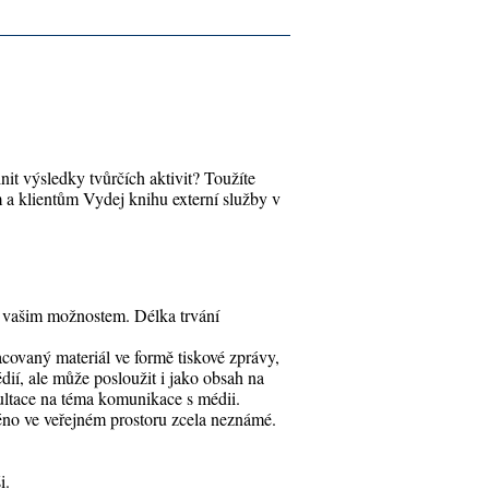
it výsledky tvůrčích aktivit? Toužíte
 a klientům Vydej knihu externí služby v
í vašim možnostem. Délka trvání
acovaný materiál ve formě tiskové zprávy,
dií, ale může posloužit i jako obsah na
ultace na téma komunikace s médii.
méno ve veřejném prostoru zcela neznámé.
i.