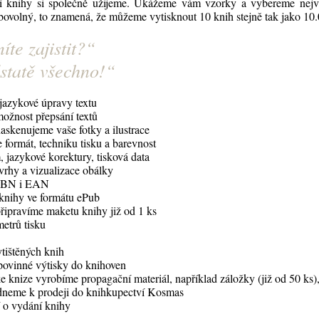
ší knihy si společně užijeme. Ukážeme vám vzorky a vybereme nejv
libovolný, to znamená, že můžeme vytisknout 10 knih stejně tak jako 10
te zajistit?
“
statě všechno!
“
jazykové úpravy textu
ožnost přepsání textů
askenujeme vaše fotky a ilustrace
formát, techniku tisku a barevnost
, jazykové korektury, tisková data
vrhy a vizualizace obálky
ISBN i EAN
knihy ve formátu ePub
řipravíme maketu knihy již od 1 ks
etrů tisku
tištěných knih
ovinné výtisky do knihoven
e knize vyrobíme propagační materiál, například záložky (již od 50 ks)
dneme k prodeji do knihkupectví Kosmas
 o vydání knihy