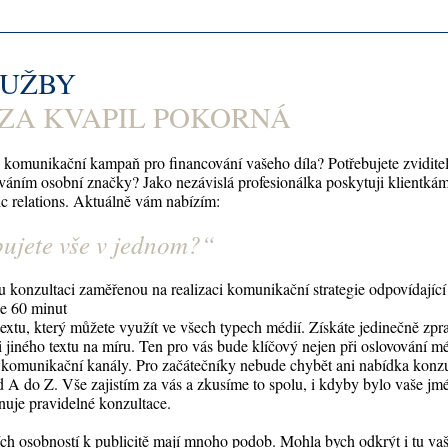
LUŽBY
ZA KVAPIL POKORNÁ
e komunikační kampaň pro financování vašeho díla? Potřebujete zviditeln
ováním osobní značky? Jako nezávislá profesionálka poskytuji klientkám
ic relations. Aktuálně vám nabízím:
ujete vše v jednom?“
u konzultaci zaměřenou na realizaci komunikační strategie odpovídajíc
je 60 minut
extu, který můžete využít ve všech typech médií. Získáte jedinečně zpr
 jiného textu na míru. Ten pro vás bude klíčový nejen při oslovování mé
í komunikační kanály. Pro začátečníky nebude chybět ani nabídka konz
d A do Z. Vše zajistím za vás a zkusíme to spolu, i kdyby bylo vaše j
nuje pravidelné konzultace.
ích osobností k publicitě mají mnoho podob. Mohla bych odkrýt i tu vaš