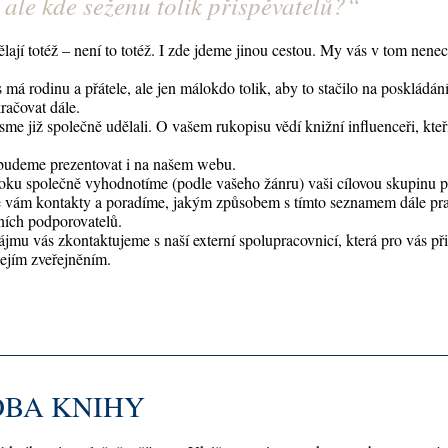
 ale kde seženu tolik přispěvatelů?
“
lají totéž – není to totéž. I zde jdeme jinou cestou. My vás v tom nene
má rodinu a přátele, ale jen málokdo tolik, aby to stačilo na poskládán
ačovat dále.
jsme již společně udělali. O vašem rukopisu vědí knižní influenceři, k
budeme prezentovat i na našem webu.
oku společně vyhodnotíme (podle vašeho žánru) vaši cílovou skupinu po
vám kontakty a poradíme, jakým způsobem s tímto seznamem dále pracov
ních podporovatelů.
ájmu vás zkontaktujeme s naší externí spolupracovnicí, která pro vás př
jejím zveřejněním.
BA KNIHY