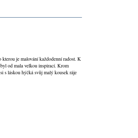
ro kterou je malování každodenní radost. K
i byl od mala velkou inspirací. Krom
 si s láskou hýčká svůj malý kousek ráje