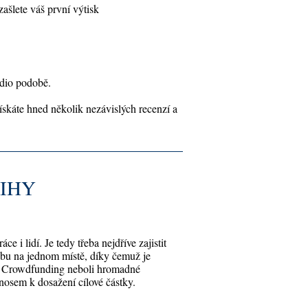
ašlete váš první výtisk
udio podobě.
skáte hned několik nezávislých recenzí a
IHY
 i lidí. Je tedy třeba nejdříve zajistit
obu na jednom místě, díky čemuž je
. Crowdfunding neboli hromadné
nosem k dosažení cílové částky.