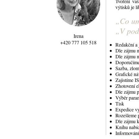
Tvoření va
výtisků je 
Co umí
„
V pod
„
Irena
+420 777 105 518
Redakční a 
Dle zájmu m
Dle zájmu n
Doporučíme 
Sazba, zlom
Grafické ná
Zajistíme 
Zhotovení e
Dle zájmu p
Výběr param
Tisk
Expedice vy
Rozešleme p
Dle zájmu k
Knihu nabí
Informování