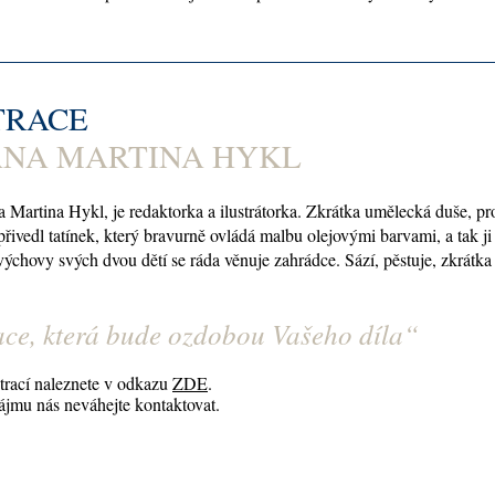
TRACE
ANA MARTINA HYKL
a Martina Hykl, je redaktorka a ilustrátorka. Zkrátka umělecká duše, p
přivedl tatínek, který bravurně ovládá malbu olejovými barvami, a tak j
výchovy svých dvou dětí se ráda věnuje zahrádce. Sází, pěstuje, zkrátka
ace, která bude ozdobou Vašeho díla“
trací naleznete v odkazu
ZDE
.
ájmu nás neváhejte kontaktovat.