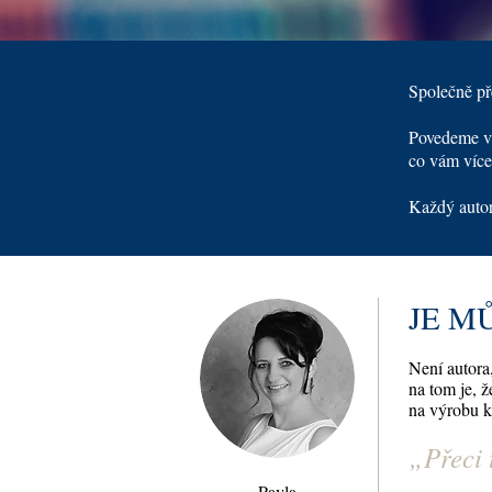
Společně př
Povedeme vá
co vám více
Každý autor 
JE M
Není autora,
na tom je, ž
na výrobu k
„
Přeci
Pavla