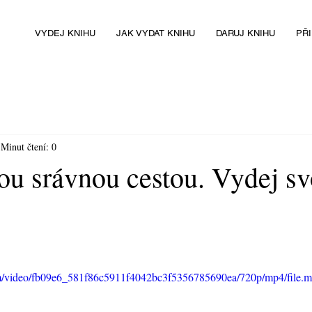
VYDEJ KNIHU
JAK VYDAT KNIHU
DARUJ KNIHU
PŘ
Minut čtení: 0
ou srávnou cestou. Vydej sv
.com/video/fb09e6_581f86c5911f4042bc3f5356785690ea/720p/mp4/file.